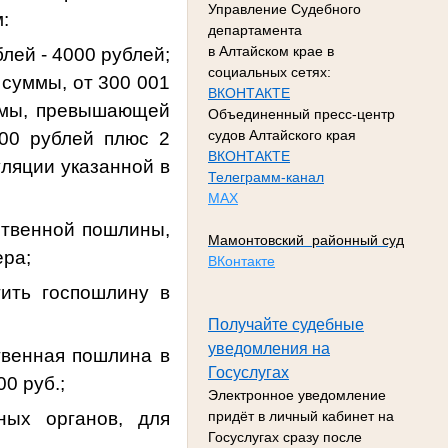
Управление Судебного
:
департамента
в Алтайском крае в
лей - 4000 рублей;
социальных сетях:
 суммы, от 300 001
ВКОНТАКТЕ
уммы, превышающей
Объединенный пресс-центр
судов Алтайского края
000 рублей плюс 2
ВКОНТАКТЕ
ляции указанной в
Телеграмм-канал
МАХ
рственной пошлины,
Мамонтовский районный суд
ера;
ВКонтакте
тить госпошлину в
Получайте судебные
уведомления на
твенная пошлина в
Госуслугах
0 руб.;
Электронное уведомление
ных органов, для
придёт в личный кабинет на
Госуслугах сразу после