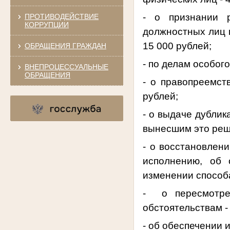
- о признании р
ПРОТИВОДЕЙСТВИЕ
КОРРУПЦИИ
должностных лиц н
15 000 рублей;
ОБРАЩЕНИЯ ГРАЖДАН
- по делам особог
ВНЕПРОЦЕССУАЛЬНЫЕ
ОБРАЩЕНИЯ
- о правопреемст
рублей;
- о выдаче дублик
вынесшим это реш
- о восстановлен
исполнению, об 
изменении способа
-
о пересмотр
обстоятельствам -
- об обеспечении и