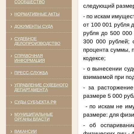
СООБЩЕСТВО
следующий размер
НОРМАТИВНЫЕ АКТЫ
- по искам имущес
от 100 001 рубля 
ДОКУМЕНТЫ СУДА
рубля до 500 000
СУДЕБНОЕ
300 000 рублей; 
ДЕЛОПРОИЗВОДСТВО
процента суммы, 
СПРАВОЧНАЯ
кодексе;
ИНФОРМАЦИЯ
- о вынесении суд
ПРЕСС-СЛУЖБА
взимаемой при по
УПРАВЛЕНИЕ СУДЕБНОГО
- за расторжение
ДЕПАРТАМЕНТА
размере 5 000 руб
СУДЫ СУБЪЕКТА РФ
- по искам не им
размере: для физич
МУНИЦИПАЛЬНЫЕ
ОРГАНЫ ВЛАСТИ
- об оспаривани
ВАКАНСИИ
физических лиц - 