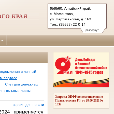
658560, Алтайский край,
с. Мамонтово,
ГО КРАЯ
ул. Партизанская, д. 163
Тел.: (38583) 22-0-14
mamontovsky.alt@sudrf.ru
развернуть
ведомления в личный
ом портале
Счет для денежных
лнительные листы
Запросы ОПФР по постановлению
Правительства РФ от 28.06.2021 №
1037
версия для печати
2024 применяется